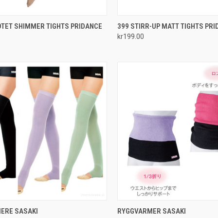
CK VIEW
VIEW OPTIONS
QUICK VIEW
VIEW 
OTET SHIMMER TIGHTS PRIDANCE
399 STIRR-UP MATT TIGHTS PR
kr199.00
re
Compare
CK VIEW
VIEW OPTIONS
QUICK VIEW
VIEW 
ERE SASAKI
RYGGVARMER SASAKI