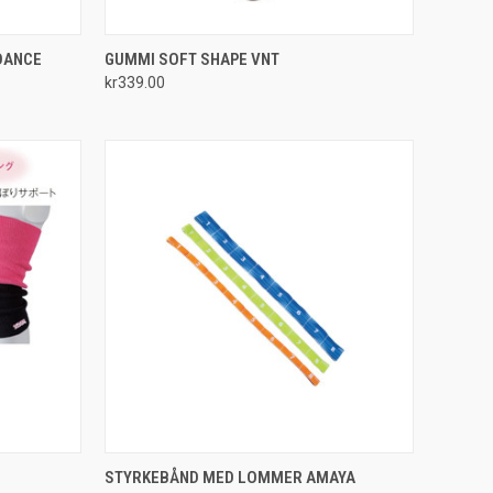
OPTIONS
QUICK VIEW
VIEW OPTIONS
IDANCE
GUMMI SOFT SHAPE VNT
kr339.00
Compare
OPTIONS
QUICK VIEW
VIEW OPTIONS
STYRKEBÅND MED LOMMER AMAYA