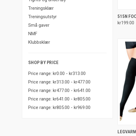
Treningsklær
QUI
515N FO
Treningsutstyr
kr199.00
Compa
Små gaver
NMF
Klubbsklær
SHOP BY PRICE
Price range: kr0.00 - kr313.00
Price range: kr313.00 - kr477.00
Price range: kr477.00 - kr641.00
Price range: kr641.00 - kr805.00
Price range: kr805.00 - kr969.00
QUI
LEGVARM