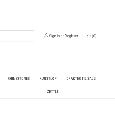
Sign in
or
Register
(
0
)
RHINESTONES
KUNSTLØP
DRAKTER TIL SALG
ZETTLE