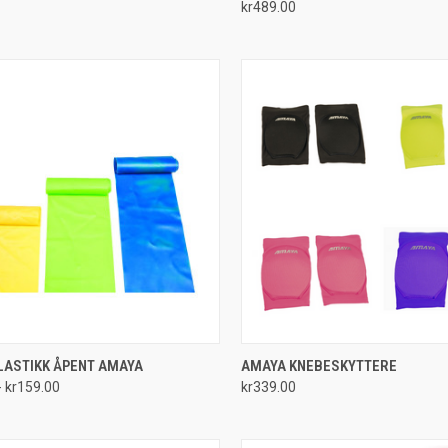
kr489.00
re
Compare
CK VIEW
VIEW OPTIONS
QUICK VIEW
VIEW 
LASTIKK ÅPENT AMAYA
AMAYA KNEBESKYTTERE
- kr159.00
kr339.00
re
Compare