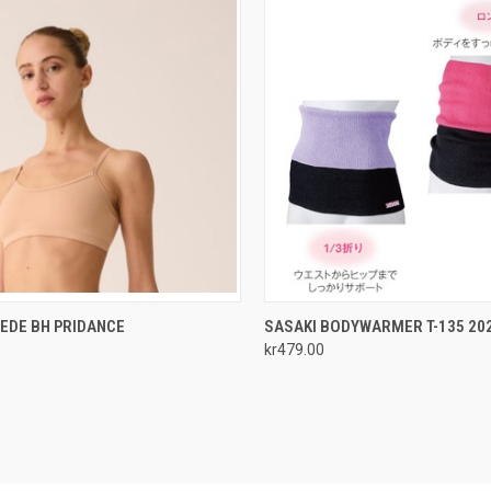
CK VIEW
VIEW OPTIONS
QUICK VIEW
VIEW 
EDE BH PRIDANCE
SASAKI BODYWARMER T-135 20
kr479.00
re
Compare