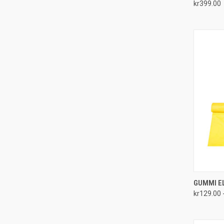
kr399.00
Compa
QUI
GUMMI E
kr129.00 
Compa