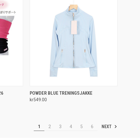
OPTIONS
QUICK VIEW
26
POWDER BLUE TRENINGSJAKKE
kr549.00
Compare
NEXT
1
2
3
4
5
6