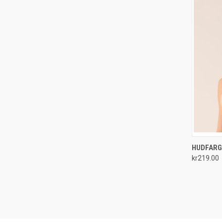
QUI
HUDFARG
kr219.00
Compa