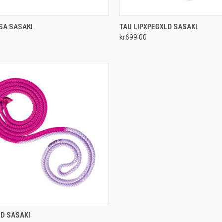
CK VIEW
ADD TO CART
QUICK VIEW
ADD 
SA SASAKI
TAU LIPXPEGXLD SASAKI
kr699.00
re
Compare
CK VIEW
ADD TO CART
D SASAKI