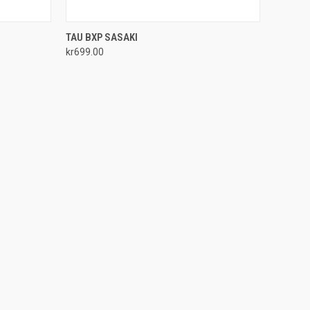
TO CART
QUICK VIEW
ADD TO CART
TAU BXP SASAKI
kr699.00
Compare