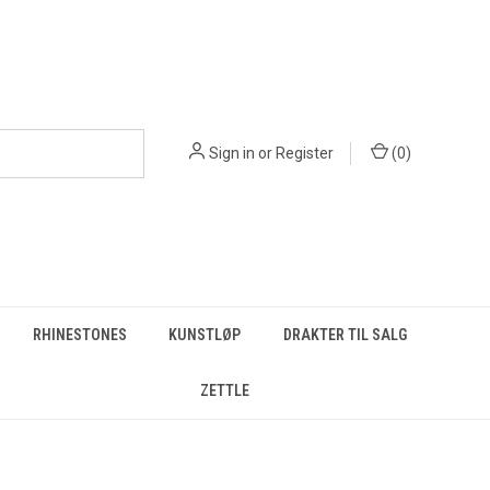
Sign in
or
Register
(
0
)
RHINESTONES
KUNSTLØP
DRAKTER TIL SALG
ZETTLE