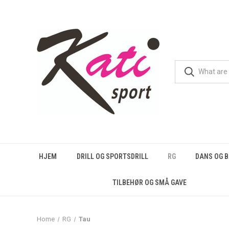
HJEM
DRILL OG SPORTSDRILL
RG
DANS OG 
TILBEHØR OG SMÅ GAVE
Home
RG
Tau