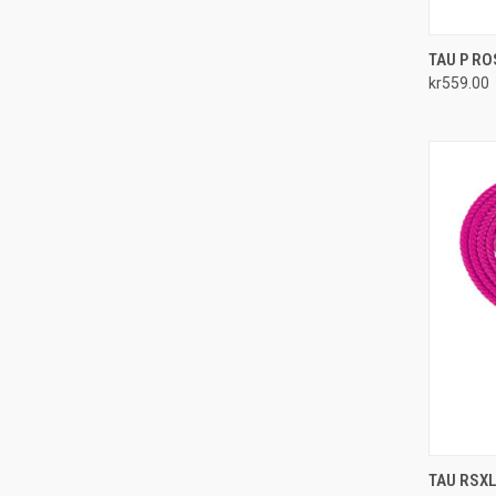
QUI
TAU P RO
kr559.00
Compa
QUI
TAU RSXL