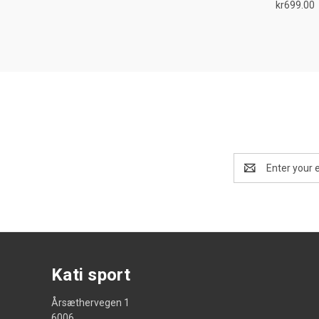
kr699.00
Compa
Email
Address
Kati sport
Årsæthervegen 1
6006