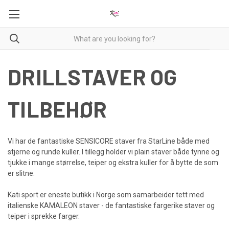
DRILLSTAVER OG
TILBEHØR
Vi har de fantastiske SENSICORE staver fra StarLine både med
stjerne og runde kuller. I tillegg holder vi plain staver både tynne og
tjukke i mange størrelse, teiper og ekstra kuller for å bytte de som
er slitne.
Kati sport er eneste butikk i Norge som samarbeider tett med
italienske KAMALEON staver - de fantastiske fargerike staver og
teiper i sprekke farger.