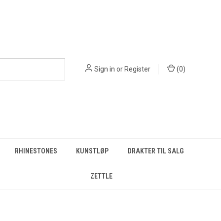
Sign in
or
Register
(
0
)
RHINESTONES
KUNSTLØP
DRAKTER TIL SALG
ZETTLE