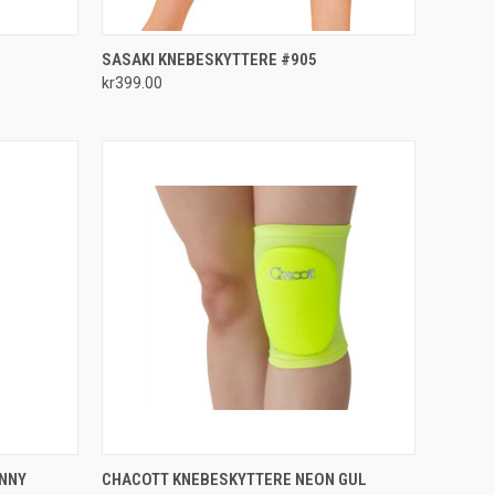
OPTIONS
QUICK VIEW
VIEW OPTIONS
SASAKI KNEBESKYTTERE #905
kr399.00
Compare
OPTIONS
QUICK VIEW
VIEW OPTIONS
NNY
CHACOTT KNEBESKYTTERE NEON GUL