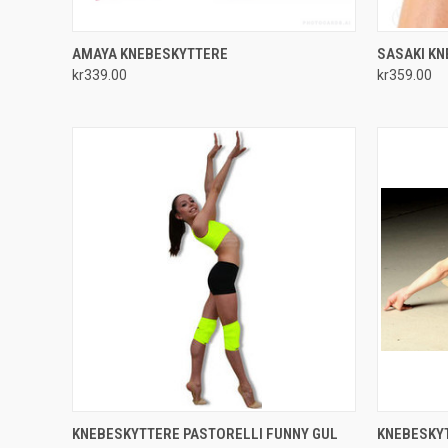
QUICK VIEW
VIEW OPTIONS
AMAYA KNEBESKYTTERE
SASAKI KN
kr339.00
kr359.00
Compare
Compar
QUICK VIEW
VIEW OPTIONS
QUICK
KNEBESKYTTERE PASTORELLI FUNNY GUL
KNEBESKYT