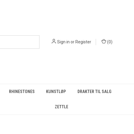
Sign in
or
Register
(
0
)
RHINESTONES
KUNSTLØP
DRAKTER TIL SALG
ZETTLE