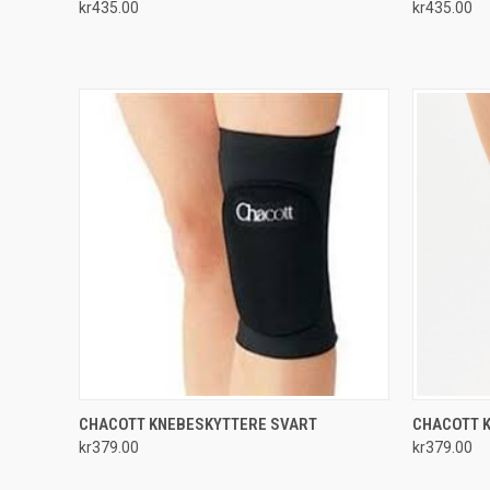
kr435.00
kr435.00
Compare
Compar
QUICK VIEW
VIEW OPTIONS
QUICK
CHACOTT KNEBESKYTTERE SVART
CHACOTT 
kr379.00
kr379.00
Compare
Compar