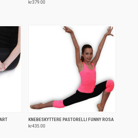
kr379.00
Compare
OPTIONS
QUICK VIEW
VIEW OPTIONS
ART
KNEBESKYTTERE PASTORELLI FUNNY ROSA
kr435.00
Compare