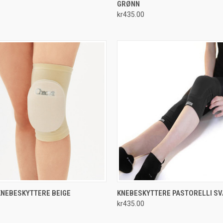
GRØNN
e
Compare
kr435.00
 VIEW
VIEW OPTIONS
QUICK VIEW
VIEW 
KNEBESKYTTERE BEIGE
KNEBESKYTTERE PASTORELLI SV
kr435.00
e
Compare