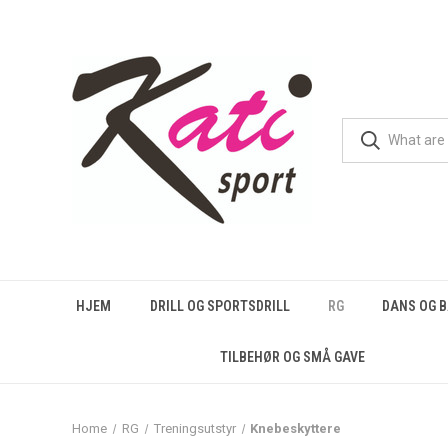
HJEM
DRILL OG SPORTSDRILL
RG
DANS OG 
TILBEHØR OG SMÅ GAVE
Home
RG
Treningsutstyr
Knebeskyttere