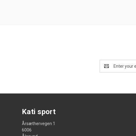
Email
Address
Kati sport
Årsæthervegen 1
6006