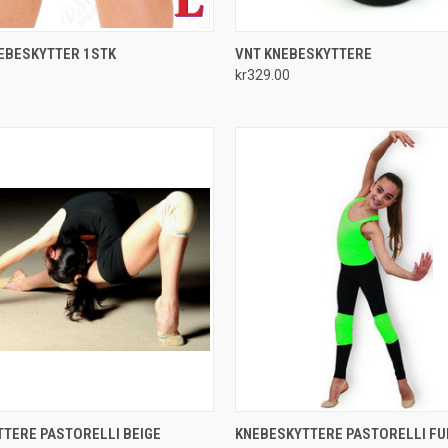
QUICK VIEW
QUICK VIEW
VIEW 
EBESKYTTER 1STK
VNT KNEBESKYTTERE
kr329.00
e
Compare
 VIEW
VIEW OPTIONS
QUICK VIEW
VIEW 
TERE PASTORELLI BEIGE
KNEBESKYTTERE PASTORELLI FU